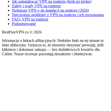
Jak zainstalować VPN na routerze (krok po kroku)
Zalety i wady VPN na routerze
Najlepsze VPN-y do instalacji na routerze (2026)
Najczęstsze problemy z VPN na routerze i ich rozwiązania
FAQ: VPN na routerze
Podsumowanie
BestFreeVPN.co
© 2026
Informacja o linkach afiliacyjnych: Niektóre linki na tej stronie to
linki afiliacyjne. Oznacza to, że możemy otrzymać prowizję, jeśli
klikniesz i dokonasz zakupu — bez dodatkowych kosztów dla
Ciebie. Nasze recenzje pozostają niezależne i obiektywne.