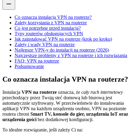
Co oznacza instalacja VPN na routerze?
Zalety korzystania z VPN na routerze
Co jest potrzebne przed instalacją?
Typy routerów obsługujących VPN
Jak zainstalować VPN na routerze (krok po kroku)
Zalety i wady VPN na routerze
Najlepsze VPN-y do instalacji na routerze (2026)
Najczęstsze problemy z VPN na routerze i ich rozwiązania
FAQ: VPN na routerze
Podsumowanie
Co oznacza instalacja VPN na routerze?
Instalacja
VPN na routerze
oznacza, że
cały ruch internetowy
przechodzący przez Twoją sieć domową lub biurową jest
automatycznie szyfrowany. W przeciwieństwie do instalowania
aplikacji VPN na każdym urządzeniu osobno, VPN na poziomie
routera chroni
Smart TV, konsole do gier, urządzenia IoT oraz
urządzenia gości
bez dodatkowej konfiguracji.
To idealne rozwiązanie, jeśli zależy Ci na: